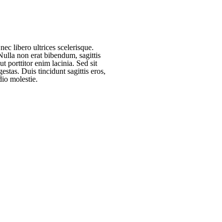
ec libero ultrices scelerisque.
Nulla non erat bibendum, sagittis
 porttitor enim lacinia. Sed sit
estas. Duis tincidunt sagittis eros,
dio molestie.