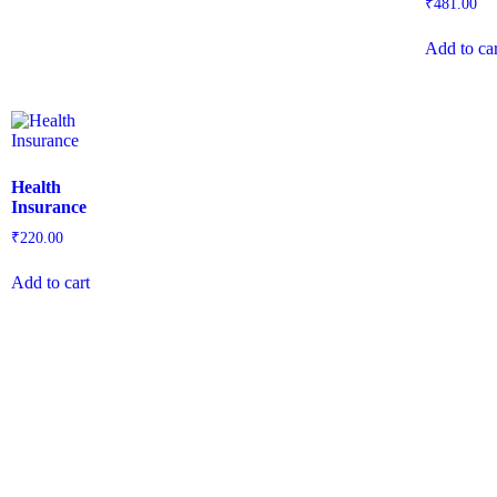
₹
481.00
Add to car
Health
Insurance
₹
220.00
Add to cart